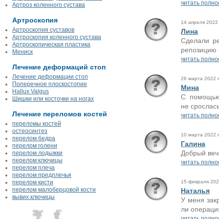
читать полно
Артроз коленного сустава
Артроскопия
14 апреля 2022 
Артроскопия суставов
Лина
Артроскопия коленного сустава
Сделали ре
Артроскопическая пластика
репозицию 
Мениск
читать полно
Лечение деформаций стоп
Лечение деформации стоп
26 марта 2022 г
Поперечное плоскостопие
Мина
Hallux Valgus
С помощью
Шишки или косточки на ногах
не срослась
Лечение переломов костей
читать полно
переломы костей
остеосинтез
10 марта 2022 г
перелом бедра
Галина
перелом голени
Добрый вече
перелом лодыжки
перелом ключицы
читать полно
перелом плеча
перелом предплечья
перелом кисти
15 февраля 2022
перелом малоберцовой кости
Наталья
вывих ключицы
У меня зак
ли операция
читать полно