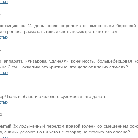
стью
г.
позицию на 11 день после перелома со смещением берцовой к
и я решила размотать гипс и снять,посмотреть что-то там…
стью
.
 аппарата илизарова удлиняли конечность, большеберцовая ко
 на 2 см. Насколько это критично, что делают в таких случаях?
стью
.
р! Боль в области ахилового сухожилия, что делать
стью
 г.
рытый 3х лодыжечный перелом правой голени со смещением осколк
, снимки делают, но ни чего не говорят, на сколько это опасно?
стью