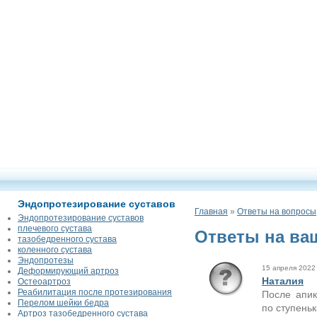
Эндопротезирование суставов
Главная
»
Ответы на вопросы
Эндопротезирование суставов
плечевого сустава
Ответы на ва
тазобедренного сустава
коленного сустава
Эндопротезы
15 апреля 2022 
Деформирующий артроз
Наталия
Остеоартроз
Реабилитация после протезирования
После апик
Перелом шейки бедра
по ступеньк
Артроз тазобедренного сустава