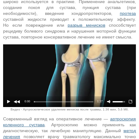
широко используется в практике. Применение анальгетиков,
создание покоя для сустава, пункция сустава (при
необходимости), введение хондропротекторов,
протеза
суставной жидкости приводит к положительному эффекту.
Но если повреждение или
разрыв менисков
способствует
рецидиву болевого синдрома и нарушения моторной функции
сустава, повторное консервативное лечение не имеет смысла.
0:00
1:37
Видео - Артроскопическое удаление мениска после травмы, 1:36 мин, 5,6 Мб.
Современный взгляд на оперативное лечение —
артроскопия
коленного сустава
. Артроскопию можно применять как
диагностическую, так лечебную манипуляцию. Данный
метод
лечения
позволяет врачу травматологу максимально точно