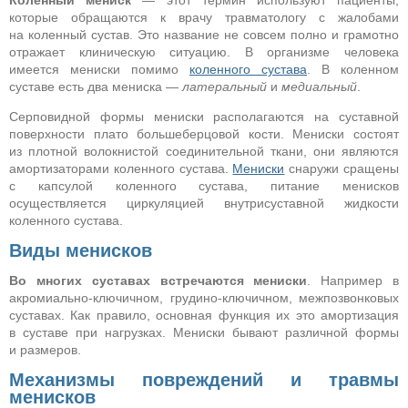
Коленный мениск
— этот термин используют пациенты,
которые обращаются к врачу травматологу с жалобами
на коленный сустав. Это название не совсем полно и грамотно
отражает клиническую ситуацию. В организме человека
имеется мениски помимо
коленного сустава
. В коленном
суставе есть два мениска —
латеральный
и
медиальный
.
Серповидной формы мениски располагаются на суставной
поверхности плато большеберцовой кости. Мениски состоят
из плотной волокнистой соединительной ткани, они являются
амортизаторами коленного сустава.
Мениски
снаружи сращены
с капсулой коленного сустава, питание менисков
осуществляется циркуляцией внутрисуставной жидкости
коленного сустава.
Виды менисков
Во многих суставах встречаются мениски
. Например в
акромиально-ключичном, грудино-ключичном, межпозвонковых
суставах. Как правило, основная функция их это амортизация
в суставе при нагрузках. Мениски бывают различной формы
и размеров.
Механизмы повреждений и травмы
менисков