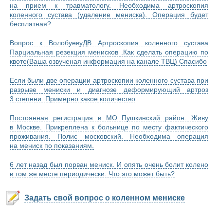
на прием к травматологу. Необходима артроскопия
коленного сустава (удаление мениска). Операция будет
бесплатная?
Вопрос к ВолобуевуДВ Артроскопия коленного сустава
Парциальная резекция менисков .Как сделать операцию по
квоте(Ваша озвученая информация на канале ТВЦ) Спасибо
Если были две операции артроскопии коленного сустава при
разрыве мениски и диагнозе деформирующий артроз
3 степени. Примерно какое количество
Постоянная регистрация в МО Пушкинский район. Живу
в Москве. Прикреплена к больнице по месту фактического
проживания. Полис московский. Необходима операция
на мениск по показаниям.
6 лет назад был порван мениск. И опять очень болит колено
в том же месте периодически. Что это может быть?
Задать свой вопрос о коленном мениске