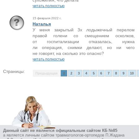
сухожилия, что делать
читать полностью
15 февраля 2022 г.
Наталья
У меня закрытый 3х лодыжечный перелом
правой голени со смещением осколков,
от госпитализации отказалась, нужна
ли операция, снимки делают, но ни чего
не говорят, на сколько это опасно?
читать полностью
Страницы:
Предыдущая
1
2
3
4
5
6
7
8
9
10
Данный сайт не является официальным сайтом КБ №85
а является личным сайтом травматологов-ортопедов П.Жадана