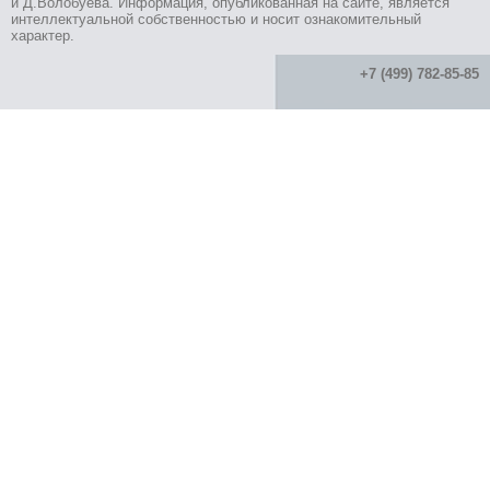
и Д.Волобуева. Информация, опубликованная на сайте, является
интеллектуальной собственностью и носит ознакомительный
характер.
+7 (499) 782-85-85