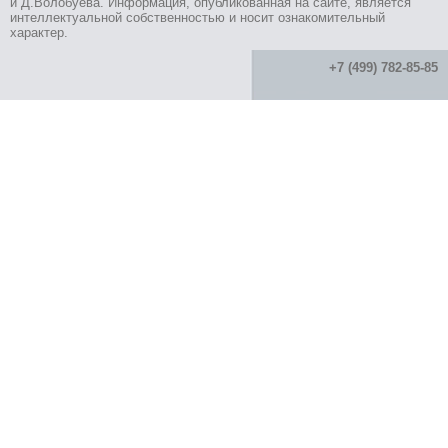
и Д.Волобуева. Информация, опубликованная на сайте, является
интеллектуальной собственностью и носит ознакомительный
характер.
+7 (499) 782-85-85