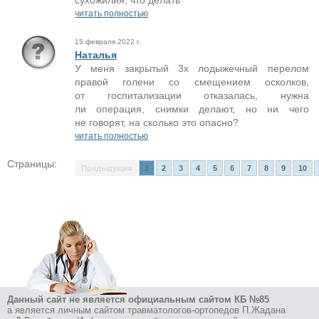
сухожилия, что делать
читать полностью
15 февраля 2022 г.
Наталья
У меня закрытый 3х лодыжечный перелом
правой голени со смещением осколков,
от госпитализации отказалась, нужна
ли операция, снимки делают, но ни чего
не говорят, на сколько это опасно?
читать полностью
Страницы:
Предыдущая
1
2
3
4
5
6
7
8
9
10
Данный сайт не является официальным сайтом КБ №85
а является личным сайтом травматологов-ортопедов П.Жадана