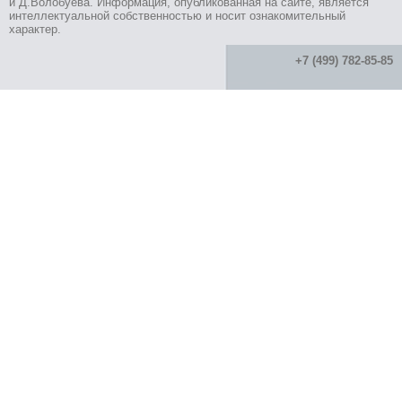
и Д.Волобуева. Информация, опубликованная на сайте, является
интеллектуальной собственностью и носит ознакомительный
характер.
+7 (499) 782-85-85