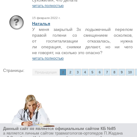
сухожилия, что делать
читать полностью
15 февраля 2022 г.
Наталья
У меня закрытый 3х лодыжечный перелом
правой голени со смещением осколков,
от госпитализации отказалась, нужна
ли операция, снимки делают, но ни чего
не говорят, на сколько это опасно?
читать полностью
Страницы:
Предыдущая
1
2
3
4
5
6
7
8
9
10
Данный сайт не является официальным сайтом КБ №85
а является личным сайтом травматологов-ортопедов П.Жадана