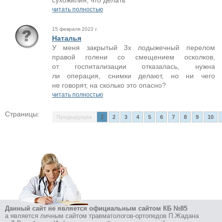
сухожилия, что делать
читать полностью
15 февраля 2022 г.
Наталья
У меня закрытый 3х лодыжечный перелом
правой голени со смещением осколков,
от госпитализации отказалась, нужна
ли операция, снимки делают, но ни чего
не говорят, на сколько это опасно?
читать полностью
Страницы:
Предыдущая
1
2
3
4
5
6
7
8
9
10
Данный сайт не является официальным сайтом КБ №85
а является личным сайтом травматологов-ортопедов П.Жадана