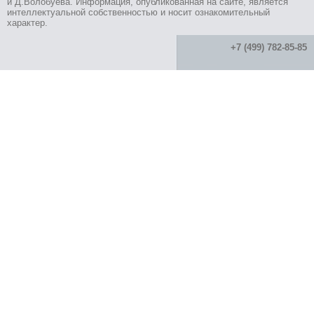
и Д.Волобуева. Информация, опубликованная на сайте, является
интеллектуальной собственностью и носит ознакомительный
характер.
+7 (499) 782-85-85