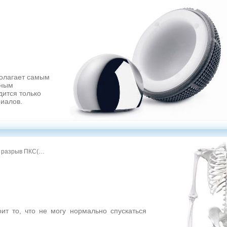
полагает самым
бным
дится только
иалов.
й разрыв ПКС(…
т то, что не могу нормально спускаться