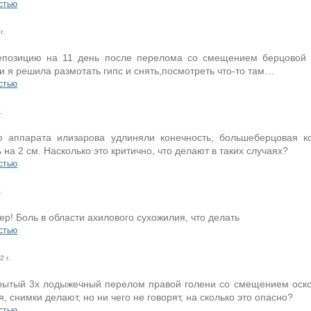
стью
г.
позицию на 11 день после перелома со смещением берцовой к
и я решила размотать гипс и снять,посмотреть что-то там…
стью
.
 аппарата илизарова удлиняли конечность, большеберцовая ко
 на 2 см. Насколько это критично, что делают в таких случаях?
стью
.
р! Боль в области ахилового сухожилия, что делать
стью
 г.
рытый 3х лодыжечный перелом правой голени со смещением осколк
, снимки делают, но ни чего не говорят, на сколько это опасно?
стью