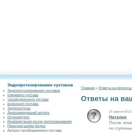
Эндопротезирование суставов
Главная
»
Ответы на вопросы
Эндопротезирование суставов
плечевого сустава
Ответы на ва
тазобедренного сустава
коленного сустава
Эндопротезы
15 апреля 2022 
Деформирующий артроз
Наталия
Остеоартроз
Реабилитация после протезирования
После апик
Перелом шейки бедра
по ступеньк
Артроз тазобедренного сустава