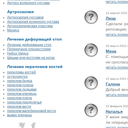
читать полно
Артроз коленного сустава
Артроскопия
14 апреля 2022 
Артроскопия суставов
Лина
Артроскопия коленного сустава
Сделали ре
Артроскопическая пластика
репозицию 
Мениск
читать полно
Лечение деформаций стоп
Лечение деформации стоп
26 марта 2022 г
Поперечное плоскостопие
Мина
Hallux Valgus
С помощью
Шишки или косточки на ногах
не срослась
Лечение переломов костей
читать полно
переломы костей
остеосинтез
10 марта 2022 г
перелом бедра
Галина
перелом голени
Добрый вече
перелом лодыжки
перелом ключицы
читать полно
перелом плеча
перелом предплечья
перелом кисти
15 февраля 2022
перелом малоберцовой кости
Наталья
вывих ключицы
У меня зак
ли операция
читать полно