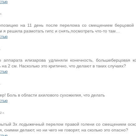
стью
г.
позицию на 11 день после перелома со смещением берцовой к
и я решила размотать гипс и снять,посмотреть что-то там…
стью
.
 аппарата илизарова удлиняли конечность, большеберцовая ко
 на 2 см. Насколько это критично, что делают в таких случаях?
стью
.
р! Боль в области ахилового сухожилия, что делать
стью
 г.
рытый 3х лодыжечный перелом правой голени со смещением осколк
, снимки делают, но ни чего не говорят, на сколько это опасно?
стью