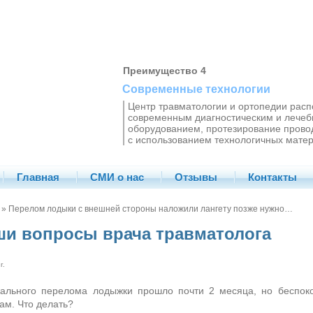
Преимущество 4
Современные технологии
Центр травматологии и ортопедии рас
современным диагностическим и лече
оборудованием, протезирование прово
с использованием технологичных матер
Главная
СМИ о нас
Отзывы
Контакты
» Перелом лодыки с внешней стороны наложили лангету позже нужно…
ши вопросы врача травматолога
г.
ального перелома лодыжки прошло почти 2 месяца, но беспокои
ам. Что делать?