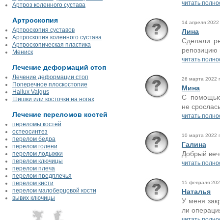
читать полно
Артроз коленного сустава
Артроскопия
14 апреля 2022 
Артроскопия суставов
Лина
Артроскопия коленного сустава
Сделали ре
Артроскопическая пластика
репозицию 
Мениск
читать полно
Лечение деформаций стоп
Лечение деформации стоп
26 марта 2022 г
Поперечное плоскостопие
Мина
Hallux Valgus
С помощью
Шишки или косточки на ногах
не срослась
Лечение переломов костей
читать полно
переломы костей
остеосинтез
10 марта 2022 г
перелом бедра
Галина
перелом голени
Добрый вече
перелом лодыжки
перелом ключицы
читать полно
перелом плеча
перелом предплечья
перелом кисти
15 февраля 2022
перелом малоберцовой кости
Наталья
вывих ключицы
У меня зак
ли операция
читать полно