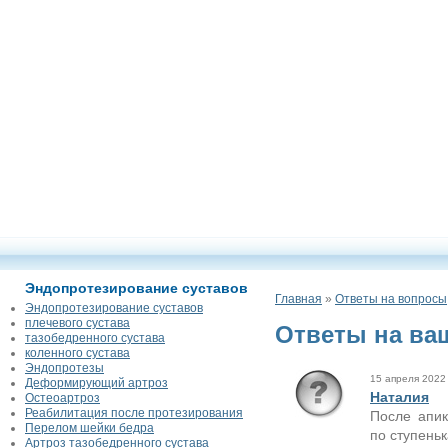
Эндопротезирование суставов
Главная
»
Ответы на вопросы
Эндопротезирование суставов
плечевого сустава
Ответы на ва
тазобедренного сустава
коленного сустава
Эндопротезы
15 апреля 2022 
Деформирующий артроз
Наталия
Остеоартроз
Реабилитация после протезирования
После апик
Перелом шейки бедра
по ступеньк
Артроз тазобедренного сустава