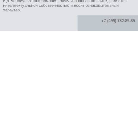
и Д.Волобуева. Информация, опубликованная на сайте, является
интеллектуальной собственностью и носит ознакомительный
характер.
+7 (499) 782-85-85