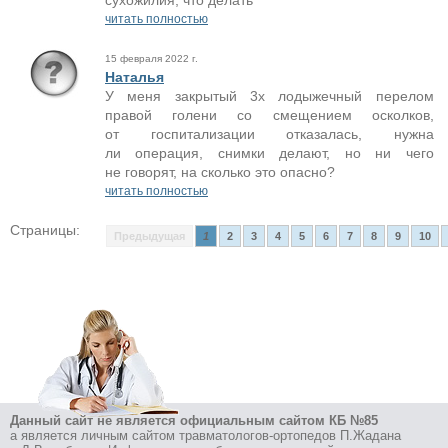
сухожилия, что делать
читать полностью
15 февраля 2022 г.
Наталья
У меня закрытый 3х лодыжечный перелом
правой голени со смещением осколков,
от госпитализации отказалась, нужна
ли операция, снимки делают, но ни чего
не говорят, на сколько это опасно?
читать полностью
Страницы:
Предыдущая
1
2
3
4
5
6
7
8
9
10
Данный сайт не является официальным сайтом КБ №85
а является личным сайтом травматологов-ортопедов П.Жадана