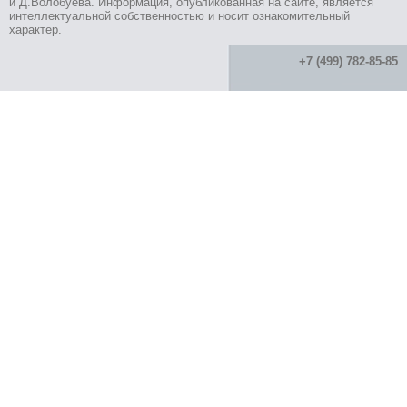
и Д.Волобуева. Информация, опубликованная на сайте, является
интеллектуальной собственностью и носит ознакомительный
характер.
+7 (499) 782-85-85