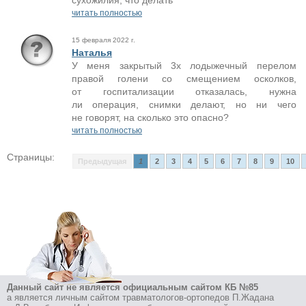
сухожилия, что делать
читать полностью
15 февраля 2022 г.
Наталья
У меня закрытый 3х лодыжечный перелом
правой голени со смещением осколков,
от госпитализации отказалась, нужна
ли операция, снимки делают, но ни чего
не говорят, на сколько это опасно?
читать полностью
Страницы:
Предыдущая
1
2
3
4
5
6
7
8
9
10
Данный сайт не является официальным сайтом КБ №85
а является личным сайтом травматологов-ортопедов П.Жадана