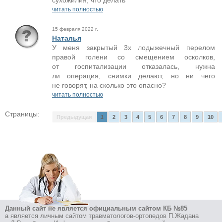
сухожилия, что делать
читать полностью
15 февраля 2022 г.
Наталья
У меня закрытый 3х лодыжечный перелом
правой голени со смещением осколков,
от госпитализации отказалась, нужна
ли операция, снимки делают, но ни чего
не говорят, на сколько это опасно?
читать полностью
Страницы:
Предыдущая
1
2
3
4
5
6
7
8
9
10
Данный сайт не является официальным сайтом КБ №85
а является личным сайтом травматологов-ортопедов П.Жадана