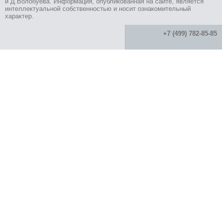
и Д.Волобуева. Информация, опубликованная на сайте, является
интеллектуальной собственностью и носит ознакомительный
характер.
+7 (499) 782-85-85