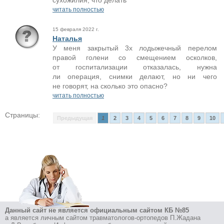
сухожилия, что делать
читать полностью
15 февраля 2022 г.
Наталья
У меня закрытый 3х лодыжечный перелом
правой голени со смещением осколков,
от госпитализации отказалась, нужна
ли операция, снимки делают, но ни чего
не говорят, на сколько это опасно?
читать полностью
Страницы:
Предыдущая
1
2
3
4
5
6
7
8
9
10
Данный сайт не является официальным сайтом КБ №85
а является личным сайтом травматологов-ортопедов П.Жадана