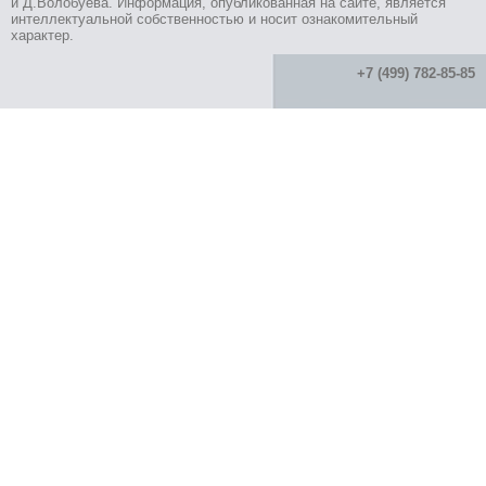
и Д.Волобуева. Информация, опубликованная на сайте, является
интеллектуальной собственностью и носит ознакомительный
характер.
+7 (499) 782-85-85