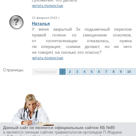
сухожилия, что делать
читать полностью
15 февраля 2022 г.
Наталья
У меня закрытый 3х лодыжечный перелом
правой голени со смещением осколков,
от госпитализации отказалась, нужна
ли операция, снимки делают, но ни чего
не говорят, на сколько это опасно?
читать полностью
Страницы:
Предыдущая
1
2
3
4
5
6
7
8
9
10
Данный сайт не является официальным сайтом КБ №85
а является личным сайтом травматологов-ортопедов П.Жадана