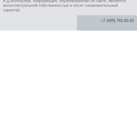
и Д.Волобуева. Информация, опубликованная на сайте, является
интеллектуальной собственностью и носит ознакомительный
характер.
+7 (499) 782-85-85