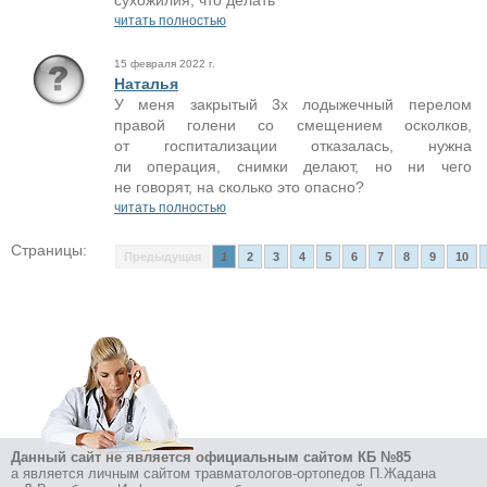
сухожилия, что делать
читать полностью
15 февраля 2022 г.
Наталья
У меня закрытый 3х лодыжечный перелом
правой голени со смещением осколков,
от госпитализации отказалась, нужна
ли операция, снимки делают, но ни чего
не говорят, на сколько это опасно?
читать полностью
Страницы:
Предыдущая
1
2
3
4
5
6
7
8
9
10
Данный сайт не является официальным сайтом КБ №85
а является личным сайтом травматологов-ортопедов П.Жадана