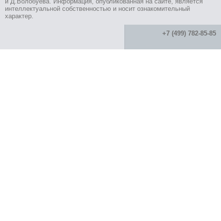
и Д.Волобуева. Информация, опубликованная на сайте, является
интеллектуальной собственностью и носит ознакомительный
характер.
+7 (499) 782-85-85