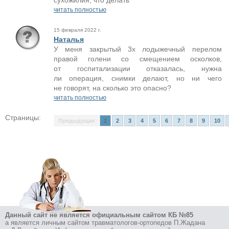
сухожилия, что делать
читать полностью
15 февраля 2022 г.
Наталья
У меня закрытый 3х лодыжечный перелом
правой голени со смещением осколков,
от госпитализации отказалась, нужна
ли операция, снимки делают, но ни чего
не говорят, на сколько это опасно?
читать полностью
Страницы:
Предыдущая
1
2
3
4
5
6
7
8
9
10
Данный сайт не является официальным сайтом КБ №85
а является личным сайтом травматологов-ортопедов П.Жадана