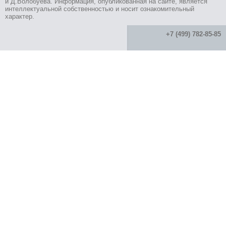
и Д.Волобуева. Информация, опубликованная на сайте, является
интеллектуальной собственностью и носит ознакомительный
характер.
+7 (499) 782-85-85