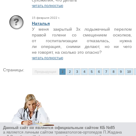
сухожилия, что делать
читать полностью
15 февраля 2022 г.
Наталья
У меня закрытый 3х лодыжечный перелом
правой голени со смещением осколков,
от госпитализации отказалась, нужна
ли операция, снимки делают, но ни чего
не говорят, на сколько это опасно?
читать полностью
Страницы:
Предыдущая
1
2
3
4
5
6
7
8
9
10
Данный сайт не является официальным сайтом КБ №85
а является личным сайтом травматологов-ортопедов П.Жадана