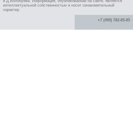
и Д.Волобуева. Информация, опубликованная на сайте, является
интеллектуальной собственностью и носит ознакомительный
характер.
+7 (499) 782-85-85