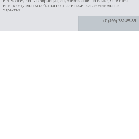
и Д.Волобуева. Информация, опубликованная на сайте, является
интеллектуальной собственностью и носит ознакомительный
характер.
+7 (499) 782-85-85