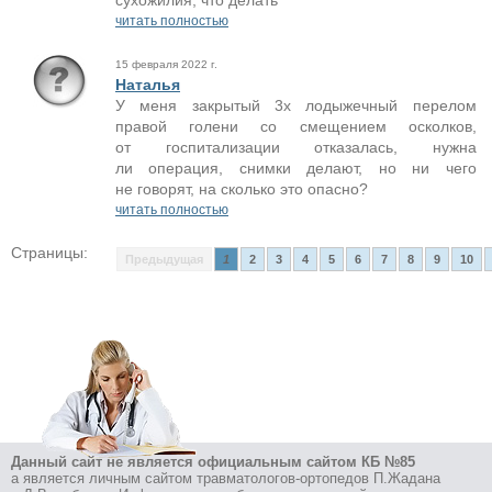
сухожилия, что делать
читать полностью
15 февраля 2022 г.
Наталья
У меня закрытый 3х лодыжечный перелом
правой голени со смещением осколков,
от госпитализации отказалась, нужна
ли операция, снимки делают, но ни чего
не говорят, на сколько это опасно?
читать полностью
Страницы:
Предыдущая
1
2
3
4
5
6
7
8
9
10
Данный сайт не является официальным сайтом КБ №85
а является личным сайтом травматологов-ортопедов П.Жадана