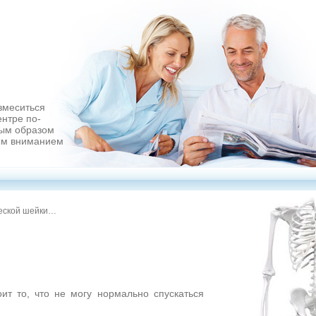
змеситься
ентре по-
ым образом
ым вниманием
ческой шейки…
т то, что не могу нормально спускаться