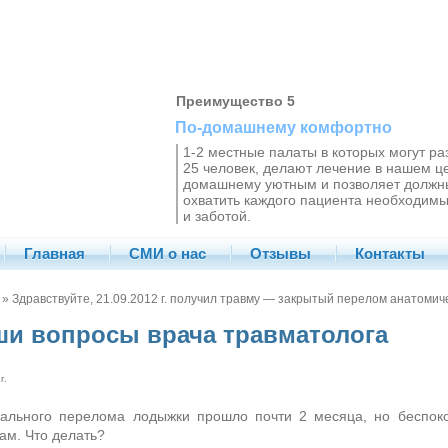
Преимущество 5
По-домашнему комфортно
1-2 местные палаты в которых могут ра
25 человек, делают лечение в нашем ц
домашнему уютным и позволяет должн
охватить каждого пациента необходим
и заботой.
Главная
СМИ о нас
Отзывы
Контакты
» Здравствуйте, 21.09.2012 г. получил травму — закрытый перелом анатоми
ши вопросы врача травматолога
г.
ального перелома лодыжки прошло почти 2 месяца, но беспокои
ам. Что делать?