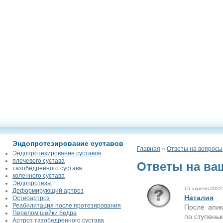
Эндопротезирование суставов
Главная
»
Ответы на вопросы
Эндопротезирование суставов
плечевого сустава
Ответы на ва
тазобедренного сустава
коленного сустава
Эндопротезы
15 апреля 2022 
Деформирующий артроз
Наталия
Остеоартроз
Реабилитация после протезирования
После апик
Перелом шейки бедра
по ступеньк
Артроз тазобедренного сустава