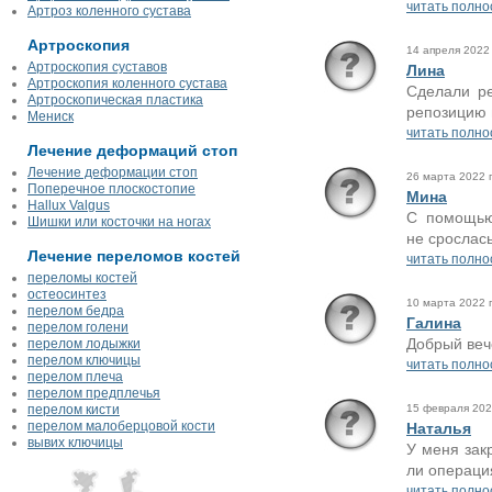
читать полно
Артроз коленного сустава
Артроскопия
14 апреля 2022 
Артроскопия суставов
Лина
Артроскопия коленного сустава
Сделали ре
Артроскопическая пластика
репозицию 
Мениск
читать полно
Лечение деформаций стоп
Лечение деформации стоп
26 марта 2022 г
Поперечное плоскостопие
Мина
Hallux Valgus
С помощью
Шишки или косточки на ногах
не срослась
Лечение переломов костей
читать полно
переломы костей
остеосинтез
10 марта 2022 г
перелом бедра
Галина
перелом голени
Добрый вече
перелом лодыжки
перелом ключицы
читать полно
перелом плеча
перелом предплечья
перелом кисти
15 февраля 2022
перелом малоберцовой кости
Наталья
вывих ключицы
У меня зак
ли операция
читать полно