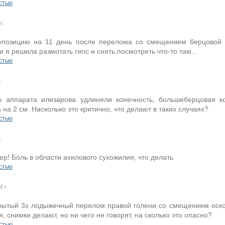
стью
г.
позицию на 11 день после перелома со смещением берцовой к
и я решила размотать гипс и снять,посмотреть что-то там…
стью
.
 аппарата илизарова удлиняли конечность, большеберцовая ко
 на 2 см. Насколько это критично, что делают в таких случаях?
стью
.
р! Боль в области ахилового сухожилия, что делать
стью
 г.
рытый 3х лодыжечный перелом правой голени со смещением осколк
, снимки делают, но ни чего не говорят, на сколько это опасно?
стью