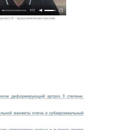
0:51
рнов С.Н. - артроскопическая пластика
гнозе деформирующий артроз 3 степени.
ельной манжеты плеча и субакромиальный
сле артроскопии колена в выписке доктор