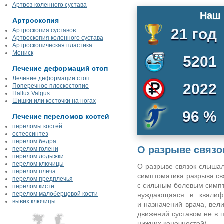
Артроз коленного сустава
Наш 
Артроскопия
21 год
Артроскопия суставов
Артроскопия коленного сустава
Артроскопическая пластика
Мениск
5201
Лечение деформаций стоп
Лечение деформации стоп
2022
Поперечное плоскостопие
Hallux Valgus
Шишки или косточки на ногах
96 %
Лечение переломов костей
переломы костей
остеосинтез
перелом бедра
О разрыве связо
перелом голени
перелом лодыжки
перелом ключицы
О разрыве связок слышали
перелом плеча
симптоматика разрыва свя
перелом предплечья
с сильным болевым симпт
перелом кисти
перелом малоберцовой кости
нуждающаяся в квалиф
вывих ключицы
и назначений врача, вел
движений суставом не в 
нижних конечностей).