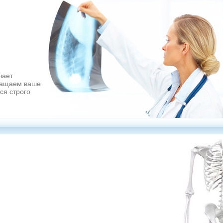
чает
ращаем ваше
ся строго