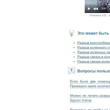
0:00
Попехина А.В. -
Это может быть
Разрыв крестообраз
Разрыв коленного с
Разрыв коленных св
Разрыв связок в ко
Разрыв связок коле
Вопросы пользо
Если были две операц
Примерно какое количес
Можно ли лечить разры
бурсит плеча
Возможно ли чтобы на 