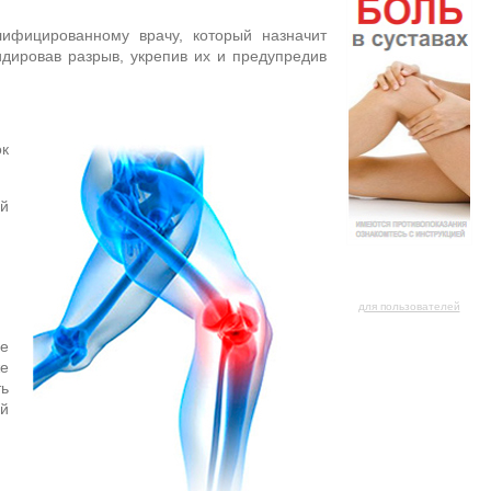
ифицированному врачу, который назначит
дировав разрыв, укрепив их и предупредив
ок
ей
для пользователей
е
же
ть
ой