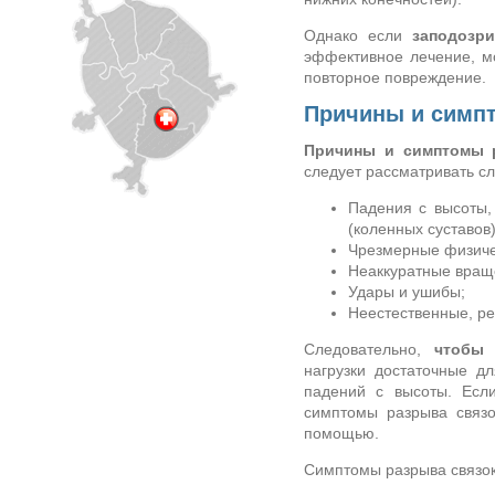
Однако если
заподозр
эффективное лечение, мо
повторное повреждение.
Причины и симп
Причины и симптомы 
следует рассматривать с
Падения с высоты,
(коленных суставов)
Чрезмерные физичес
Неаккуратные враще
Удары и ушибы;
Неестественные, ре
Следовательно,
чтобы 
нагрузки достаточные дл
падений с высоты. Есл
симптомы разрыва связо
помощью.
Симптомы разрыва связо