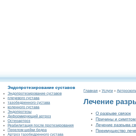
Эндопротезирование суставов
Главная
»
Услуги
»
Артроскоп
Эндопротезирование суставов
плечевого сустава
Лечение разр
тазобедренного сустава
коленного сустава
Эндопротезы
О разрыве связок
Деформирующий артроз
Причины и симптом
Остеоартроз
Лечение разрыва св
Реабилитация после протезирования
Перелом шейки бедра
Преимущество лече
Артроз тазобедренного сустава