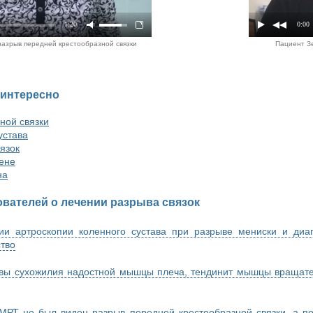
1:20
0:00
 разрыв передней крестообразной связки
Пациент Зе
 интересно
ной связки
устава
язок
лене
на
вателей о лечении разрыва связок
ии артроскопии коленного сустава при разрыве мениски и диа
тво
вы сухожилия надостной мышцы плеча, тендинит мышцы вращат
МРТ не был виден разрыв передней крестообразной связки, а по