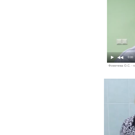
0:00
Фомичева О.С. - 