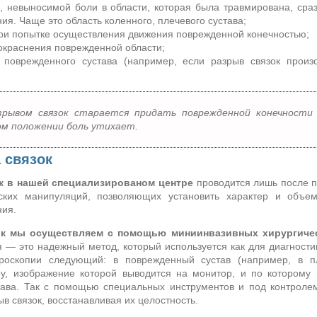
, невыносимой боли в области, которая была травмирована, сра
ия. Чаще это область коленного, плечевого сустава;
при попытке осуществления движения поврежденной конечностью;
окраснения поврежденной области;
поврежденного сустава (например, если разрыв связок произо
рывом связок старается придать поврежденной конечности 
ом положении боль утихает.
 связок
к в нашей специализированом центре
проводится лишь после п
ских манипуляций, позволяющих установить характер и объем
ния.
ок мы осуществляем с помощью миниинвазивных хирургиче
 — это надежный метод, который используется как для диагностик
роскопии следующий: в поврежденный сустав (например, в п
у, изображение которой выводится на монитор, и по которому 
тава. Так с помощью специальных инструментов и под контроле
ыв связок, восстанавливая их целостность.