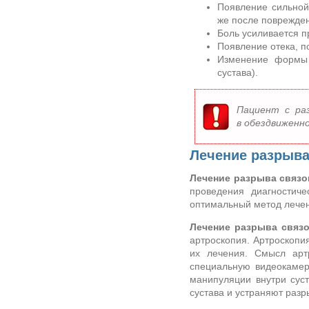
Появление сильной
же после поврежден
Боль усиливается 
Появление отека, п
Изменение формы 
сустава).
Пациент с раз
в обездвиженн
Лечение разрыва
Лечение разрыва связо
проведения диагностиче
оптимальный метод лече
Лечение разрыва связ
артроскопия. Артроскопия
их лечения. Смысл арт
специальную видеокамер
манипуляции внутри сус
сустава и устраняют разр