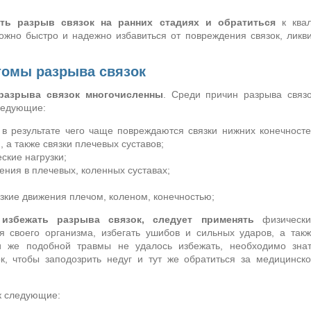
ить разрыв связок на ранних стадиях и обратиться
к квал
жно быстро и надежно избавиться от повреждения связок, ликви
томы разрыва связок
разрыва связок многочисленны
. Среди причин разрыва связ
ледующие:
 в результате чего чаще повреждаются связки нижних конечност
, а также связки плечевых суставов;
кие нагрузки;
ния в плечевых, коленных суставах;
зкие движения плечом, коленом, конечностью;
избежать разрыва связок, следует применять
физически
я своего организма, избегать ушибов и сильных ударов, а так
и же подобной травмы не удалось избежать, необходимо зна
к, чтобы заподозрить недуг и тут же обратиться за медицинск
к следующие: