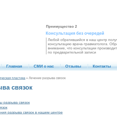
Преимущество 2
Консультация без очередей
Любой обратившийся в наш центр полу
консультацию врача-травматолога. Об
внимание, что консультации производит
по предварительной записи
Главная
СМИ о нас
Отзывы
Контакты
ическая пластика
» Лечение разрыва связок
ыва связок
ы разрыва связок
язок
ния разрыва связок в нашем центре